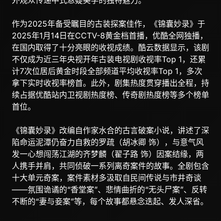
外观众传递中式悬疑美学的独特魅力。
作为2025年备受瞩目的古装探案佳作，《锦囊妙录》于
2025年1月14日在CCTV-8黄金档首播，优酷全网独播，
在国内取得了十分亮眼的收视成绩。酷云数据显示，该剧
不仅成为近三年央视开年古装电视剧收视率Top 1，还累
计7次位居后黄金时段全部频道平均收视率Top 1，多次
拿下实时收视率榜首。此外，剧集热度贯穿播出全程，持
续占据优酷站内卫视剧热度榜、传奇剧热度榜等多个榜单
首位。
《锦囊妙录》改编自作家水合的古言破案小说，讲述了深
陷命运泥潭仍奋力自救的罗疏（胡冰卿 饰），与意气风
发一心想闯荡江湖的齐梦麟（翟子路 饰）因案结缘，两
人携手并肩，共同侦破一系列离奇案件的故事。全剧包含
十大单元奇案，案件素材多汲取自民间传说与市井奇谈
——氛围诡谲的“香堂案”、悲情曲折的“无头尸案”、反转
不断的“妻与妾案”等，每个故事都悬念迭起、发人深省。