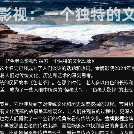
：《"色老头影视": 探索一个独特的文化现象》
”这个名词已经成为了人们谈论的话题和热词。金牌影院2024
着人们对传统文化、历史和艺术的深刻思考。
传统的民间故事《色老爷》。在那个时代，老人多以白色的长袍
盖，成为了一些人眼中所谓的“怪老头”。，“色老头影视”的出
艺节目，它也涉及到了对传统文化和历史深度挖掘的过程。节目
有文化底蕴的故事呈现给观众，让人们在观看的过程中，更深入
生也为人们提供了一个全新的视角来看待传统文化。
金牌影视
金牌
们不再被那些古老的传说束缚，而是能够从中找到自己的身世和历
问题，比如如何平衡传统与现代、创新与传承之间的关系，以及